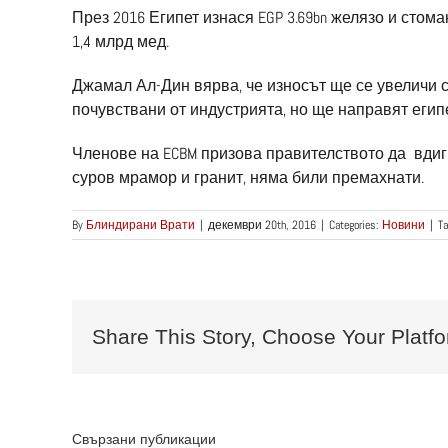
През 2016 Египет изнася EGP 3.69bn желязо и стома
1,4 млрд мед.
Джамал Ал-Дин вярва, че износът ще се увеличи с
почувствани от индустрията, но ще направят егип
Членове на ECBM призова правителството да вдигн
суров мрамор и гранит, няма били премахнати.
By
Блиндирани Врати
|
декември 20th, 2016
|
Categories:
Новини
|
T
Share This Story, Choose Your Platfo
Свързани публикации
Пр