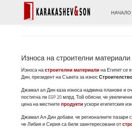
Skip
to
НАЧАЛО
content
Износа на строителни материали 
Износа на
строителни материали
на Египет се е
Дин, президент на Съвета за износ
Строителств
Джамал ал-Дин каза износа надмина планове и очак
постигна ли EGP 20 млрд. Той обясни, че увеличен
цена на местните
продукти
ускори египетския изн
Джамал Ал-Дин добави, че регионалните пазари 
че Либия и Сирия са били заинтересовани от
стр