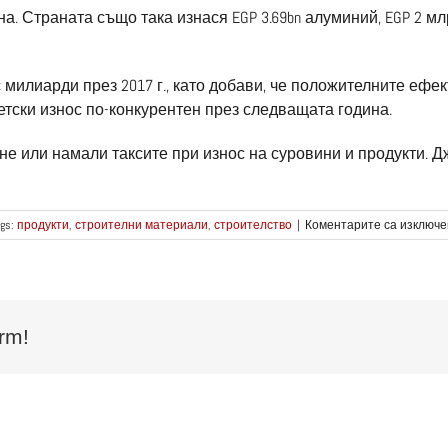
на. Страната също така изнася EGP 3.69bn алуминий, EGP 2 мл
 милиарди през 2017 г., като добави, че положителните ефе
етски износ по-конкурентен през следващата година.
е или намали таксите при износ на суровини и продукти. Дж
ags:
продукти
,
строителни материали
,
строителство
|
Коментарите са изключе
rm!
ез