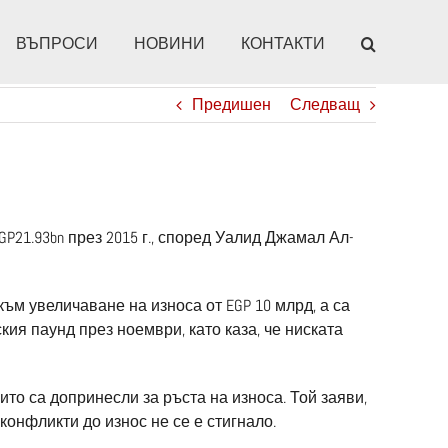
ВЪПРОСИ
НОВИНИ
КОНТАКТИ
Предишен
Следващ
EGP21.93bn през 2015 г., според Уалид Джамал Ал-
ъм увеличаване на износа от EGP 10 млрд, а са
кия паунд през ноември, като каза, че ниската
оито са допринесли за ръста на износа. Той заяви,
онфликти до износ не се е стигнало.