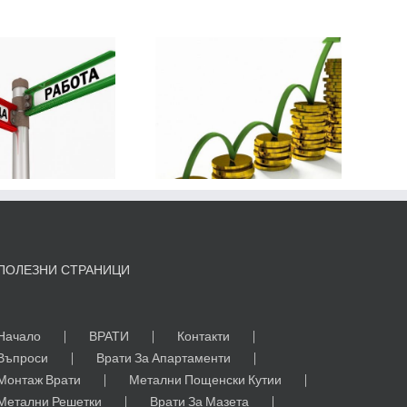
Най-
печелившите
компании в
България
ПОЛЕЗНИ СТРАНИЦИ
Начало
ВРАТИ
Контакти
Въпроси
Врати За Апартаменти
Монтаж Врати
Метални Пощенски Кутии
Метални Решетки
Врати За Мазета