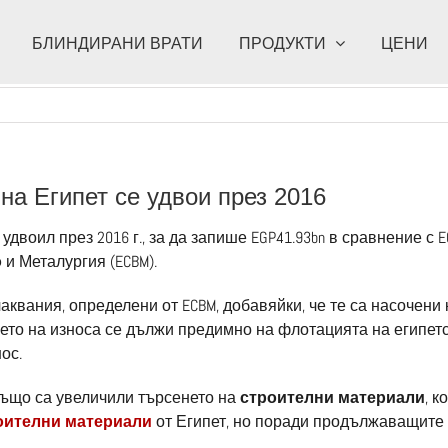
БЛИНДИРАНИ ВРАТИ
ПРОДУКТИ
ЦЕНИ
на Египет се удвои през 2016
 удвоил през 2016 г., за да запише EGP41.93bn в сравнение с 
о
и Металургия (ECBM).
вания, определени от ECBM, добавяйки, че те са насочени к
ието на износа се дължи предимно на флотацията на египетс
ос.
също са увеличили търсенето на
строителни материали
, к
оителни материали
от Египет, но поради продължаващите к