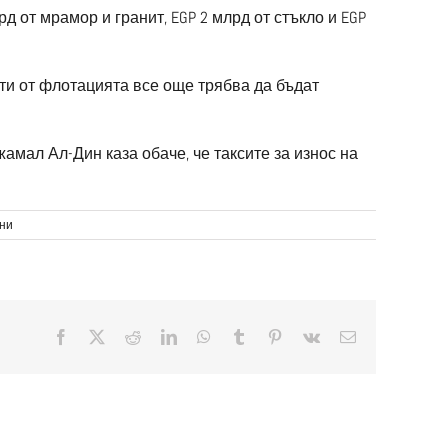
рд от мрамор и гранит, EGP 2 млрд от стъкло и EGP
кти от флотацията все още трябва да бъдат
амал Ал-Дин каза обаче, че таксите за износ на
за
ни
Износа
на
строителни
материали
на
Египет
Facebook
X
Reddit
LinkedIn
WhatsApp
Tumblr
Pinterest
Vk
Електронна
се
поща:
удвои
през
2016