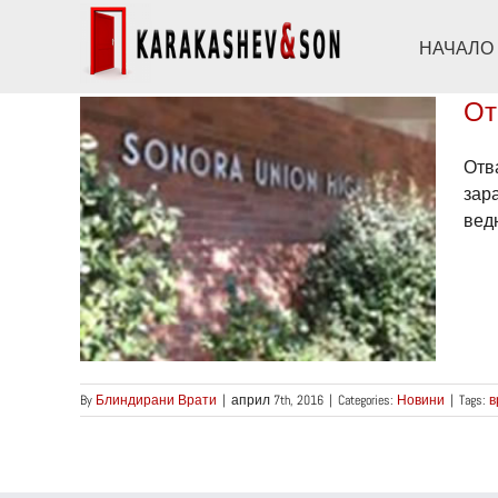
Skip
to
НАЧАЛО
content
От
Отв
зар
а
ведн
 в
By
Блиндирани Врати
|
април 7th, 2016
|
Categories:
Новини
|
Tags:
в