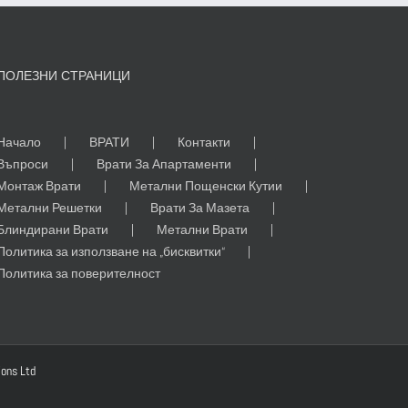
сграда
в
Сонора
ПОЛЕЗНИ СТРАНИЦИ
Начало
ВРАТИ
Контакти
Въпроси
Врати За Апартаменти
Монтаж Врати
Метални Пощенски Кутии
Метални Решетки
Врати За Мазета
Блиндирани Врати
Метални Врати
Политика за използване на „бисквитки“
Политика за поверителност
ions Ltd