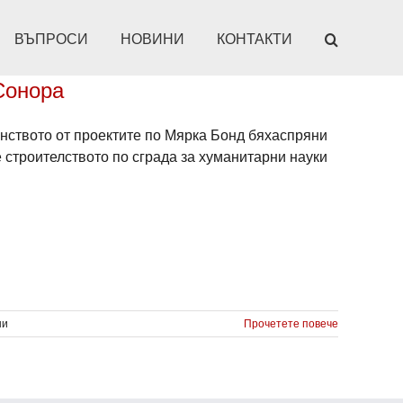
ВЪПРОСИ
НОВИНИ
КОНТАКТИ
Сонора
нството от проектите по Мярка Бонд бяхаспряни
 строителството по сграда за хуманитарни науки
за
ни
Прочетете повече
Отваря
врати
нова
хуманитарна