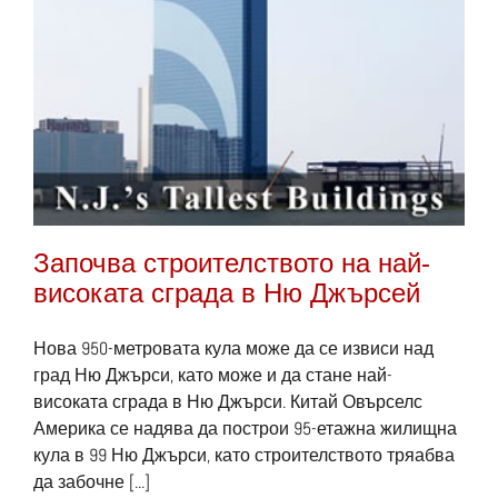
Започва строителството на най-
високата сграда в Ню Джърсей
Нова 950-метровата кула може да се извиси над
град Ню Джърси, като може и да стане най-
високата сграда в Ню Джърси. Китай Овърселс
Америка се надява да построи 95-етажна жилищна
кула в 99 Ню Джърси, като строителството тряабва
да забочне [...]