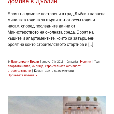
домове в Дъблин
Броят на домове построени в град Дъблин нарасна
миналата година за първи път от осем години
насам, според последните данни от
Министерството на околната среда. Броят на
къщите и апартаментите, които са завършени,
броят на които строителството стартира и [...]
By
Блиндирани Врати
|
април 7th, 2016
|
Categories:
Новини
|
Tags:
апартаментите
,
жилища
,
строителната активност
,
за
строителството
|
Коментарите са изключени
Нараства
Прочетете повече
броя
на
построените
домове
в
Дъблин