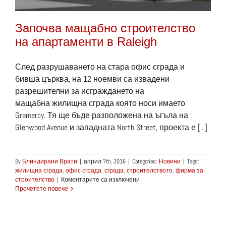
Започва мащабно строителство
на апартаменти в Raleigh
След разрушаването на стара офис сграда и
бивша църква, на 12 ноемви са извадени
разрешителни за исграждането на
мащабна жилищна сграда която носи имаето
Gramercy. Тя ще бъде разположена на ъгъла на
Glenwood Avenue и западната North Street, проекта е [...]
By
Блиндирани Врати
|
април 7th, 2016
|
Categories:
Новини
|
Tags:
жилищна сграда
,
офис сграда
,
сграда
,
строителството
,
фирма за
за
строителство
|
Коментарите са изключени
Започва
Прочетете повече
мащабно
строителство
на
апартаменти