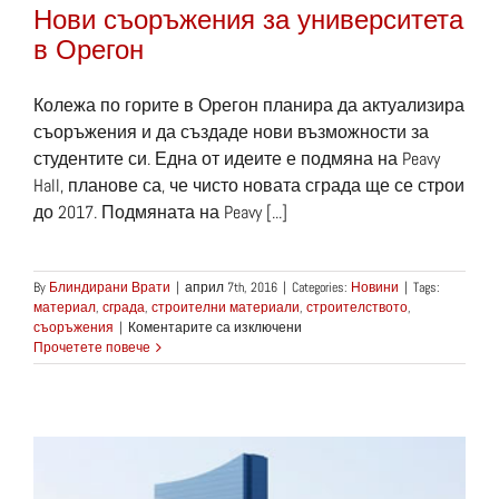
Нови съоръжения за университета
в Орегон
Колежа по горите в Орегон планира да актуализира
съоръжения и да създаде нови възможности за
студентите си. Една от идеите е подмяна на Peavy
Hall, планове са, че чисто новата сграда ще се строи
до 2017. Подмяната на Peavy [...]
By
Блиндирани Врати
|
април 7th, 2016
|
Categories:
Новини
|
Tags:
материал
,
сграда
,
строителни материали
,
строителството
,
за
съоръжения
|
Коментарите са изключени
Нови
Прочетете повече
съоръжения
за
университета
в
Орегон