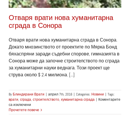
Отваря врати нова хуманитарна
сграда в Сонора
Отваря врати нова хуманитарна сграда в Сонора.
Докато мнозинството от проектите по Мярка Бонд
бяхаспряни заради съдебни спорове, гимназията в
Сонора може да започне строителството по сграда
за хуманитарни науки веднага. Този проект ще
струва около $ 2.4 милиона. [...]
By
Блиндирани Врати
|
април 7th, 2016
|
Categories:
Новини
|
Tags:
врати
,
сграда
,
строителството
,
хуманитарна сграда
|
Коментарите
за
са изключени
Отваря
Прочетете повече
врати
нова
хуманитарна