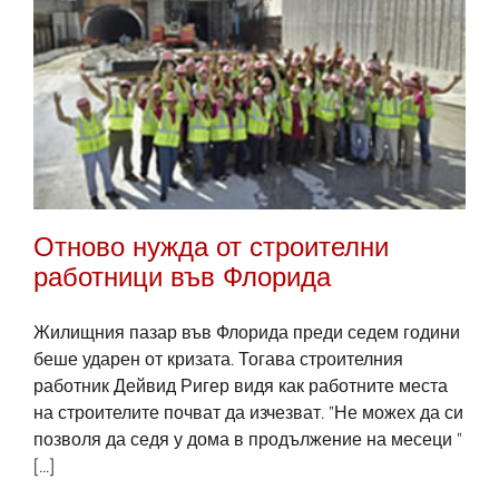
Отново нужда от строителни
работници във Флорида
Жилищния пазар във Флорида преди седем години
беше ударен от кризата. Тогава строителния
работник Дейвид Ригер видя как работните места
на строителите почват да изчезват. "Не можех да си
позволя да седя у дома в продължение на месеци "
[...]