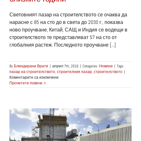
Световният пазар на строителството се очаква да
нарасне с 85 на сто до в света до 2030 г., показва
ново проучване, Китай, САЩ и Индия се водещи в
строителството те представляват 57 на сто от
глобалния растеж. Последното проучване [...]
By
Блиндирани Врати
|
април 7th, 2016
|
Categories:
Новини
|
Tags:
пазар на строителството
,
строителния пазар
,
строителството
|
за
Коментарите са изключени
Очаква
Прочетете повече
се
нарастване
на
световния
строителен
пазар
в
близките
години