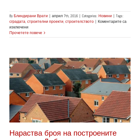
By
Блиндирани Врати
|
април 7th, 2016
|
Categories:
Новини
|
Tags:
сградата
,
строителни проекти
,
строителството
|
Коментарите са
за
изключени
Apple
Прочетете повече
напредва
в
изграждането
на
супер
сграда
Нараства броя на построените