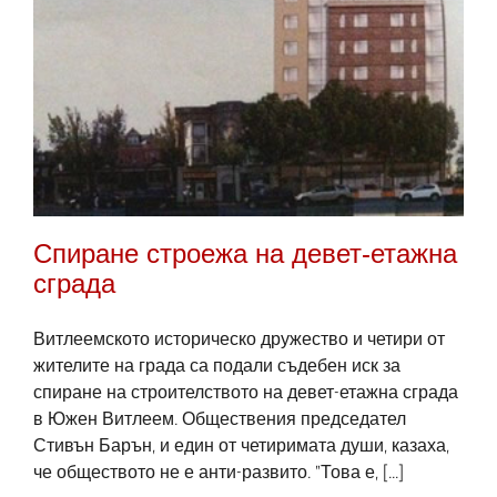
Спиране строежа на девет-етажна
сграда
Витлеемското историческо дружество и четири от
жителите на града са подали съдебен иск за
спиране на строителството на девет-етажна сграда
в Южен Витлеем. Обществения председател
Стивън Барън, и един от четиримата души, казаха,
че обществото не е анти-развито. "Това е, [...]