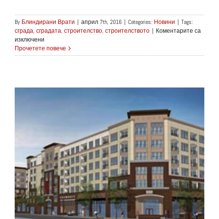
By
Блиндирани Врати
|
април 7th, 2016
|
Categories:
Новини
|
Tags:
сграда
,
сградата
,
строителство
,
строителството
|
Коментарите са
за
изключени
Спиране
Прочетете повече
строежа
на
девет-
етажна
сграда