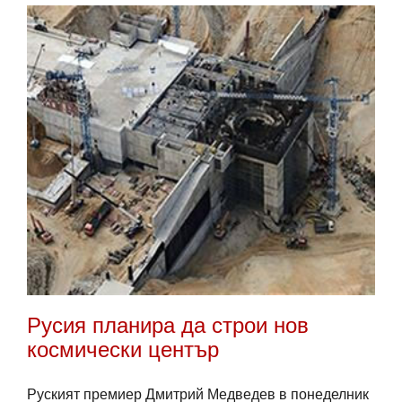
в
Raleigh
Русия планира да строи нов
космически център
Руският премиер Дмитрий Медведев в понеделник