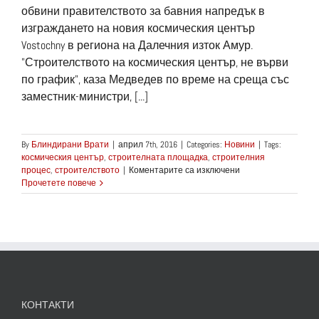
обвини правителството за бавния напредък в
изграждането на новия космическия център
Vostochny в региона на Далечния изток Амур.
"Строителството на космическия център, не върви
по график", каза Медведев по време на среща със
заместник-министри, [...]
By
Блиндирани Врати
|
април 7th, 2016
|
Categories:
Новини
|
Tags:
космическия център
,
строителната площадка
,
строителния
за
процес
,
строителството
|
Коментарите са изключени
Русия
Прочетете повече
планира
да
строи
нов
космически
център
КОНТАКТИ