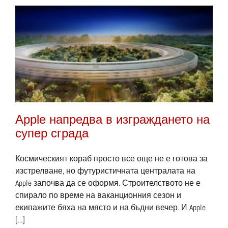
сграда
в
Сонора
Apple напредва в изграждането на
супер сграда
Космическият кораб просто все още не е готова за
изстрелване, но футуристичната централата на
Apple започва да се оформя. Строителството не е
спирало по време на ваканционния сезон и
екипажите бяха на място и на бъдни вечер. И Apple
[...]