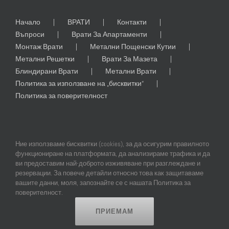
Начало
ВРАТИ
Контакти
Въпроси
Врати За Апартаменти
Монтаж Врати
Метални Пощенски Кутии
Метални Решетки
Врати За Мазета
Блиндирани Врати
Метални Врати
Политика за използване на „бисквитки“
Политика за поверителност
Ние използваме бисквитки (cookies), за да осигурим правилното
функциониране на платформата, да анализираме трафика и да
ви предоставим най-доброто изживяване при разглеждане и
резервации. За повече детайли относно това как защитаваме
© Copyright
2026 | All Rights Reserved | Professional Web Design and
вашите данни, моля, запознайте се с нашата Политика за
SEO by
Online Creations Ltd
поверителност.
ПРИЕМАМ
Facebook