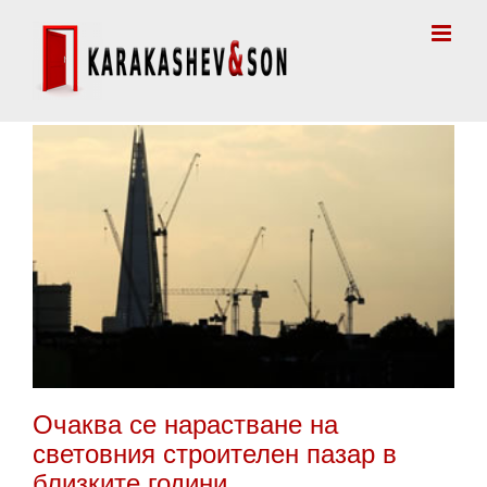
Skip
to
content
Очаква се нарастване на
световния строителен пазар в
близките години