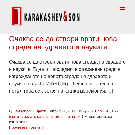
Skip
to
content
Очаква се да отвори врати нова
сграда на здравето и науките
Очаква се да отвори врати нова сграда на здравето
и науките. Една от последните стоманени греди в
изграждането на новата сграда на здравето и
науките на Victor Valley College беше поставена в
петък, това се състоя на кратка церемония. [...]
By
Блиндирани Врати
|
април 7th, 2016
|
Categories:
Новини
|
Tags:
врати
,
сграда
,
сградата
,
стоманени греди
|
Коментарите са
за
изключени
Очаква
Прочетете повече
се