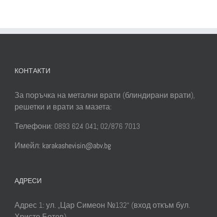
да
отвори
врати
нова
сграда
на
здравето
и
КОНТАКТИ
науките
За поръчка на метални врати (блиндирани врати),
решетки и врати за мазета:
Телефони: 0893 624 041; 02/876 7013
Имейл:
karakashevisin@abv.bg
АДРЕСИ
Адрес 1: ул. „Цар Симеон №132“ (вход откъм бул.
Христо Ботев)