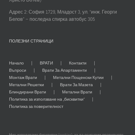
Адрес 2: София 1729, Младост 3, ул. “инж. Георги
Белов” – последна спирка автобус 305
ПОЛЕЗНИ СТРАНИЦИ
Начало
ВРАТИ
Контакти
Въпроси
Врати За Апартаменти
Монтаж Врати
Метални Пощенски Кутии
Метални Решетки
Врати За Мазета
Блиндирани Врати
Метални Врати
Политика за използване на „бисквитки“
Политика за поверителност
Ние използваме бисквитки (cookies), за да осигурим правилното