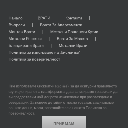
Начало
ВРАТИ
Контакти
Въпроси
Врати За Апартаменти
Монтаж Врати
Метални Пощенски Кутии
Метални Решетки
Врати За Мазета
Блиндирани Врати
Метални Врати
Политика за използване на „бисквитки“
Политика за поверителност
Ние използваме бисквитки (cookies), за да осигурим правилното
функциониране на платформата, да анализираме трафика и да
ви предоставим най-доброто изживяване при разглеждане и
резервации. За повече детайли относно това как защитаваме
© Copyright
2026 | All Rights Reserved | Professional Web Design and
вашите данни, моля, запознайте се с нашата Политика за
SEO by
Online Creations Ltd
поверителност.
ПРИЕМАМ
Facebook