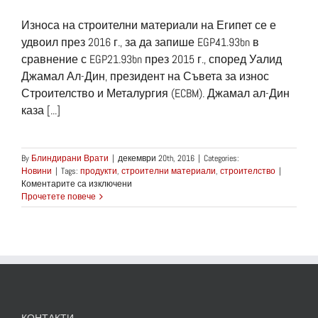
Износа на строителни материали на Египет се е
удвоил през 2016 г., за да запише EGP41.93bn в
сравнение с EGP21.93bn през 2015 г., според Уалид
Джамал Ал-Дин, президент на Съвета за износ
Строителство и Металургия (ECBM). Джамал ал-Дин
каза [...]
By
Блиндирани Врати
|
декември 20th, 2016
|
Categories:
Новини
|
Tags:
продукти
,
строителни материали
,
строителство
|
за
Коментарите са изключени
Износа
Прочетете повече
на
строителни
материали
на
Египет
се
удвои
през
2016
КОНТАКТИ