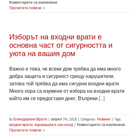
за
Коментарите са изключени
Качествените
Прочетете повече
метални
пощенски
кутии
са
Изборът на входни врати е
основна
част
основна част от сигурността и
от
уюта на вашия дом
нашите
входни
врати
Важно е това, че всеки дом трябва да има много
добра защита и сигурност срещу нарушители,
затова той трябва да има сигурни входни врати.
Много хора са изумени от избора на входни врати
който им се предоставя днес. Въпреки [...]
By
Блиндирани Врати
|
април 7th, 2016
|
Categories:
Новини
|
Tags:
за
входни врати
,
каракашев и син еоод
|
Коментарите са изключени
Изборъ
Прочетете повече
на