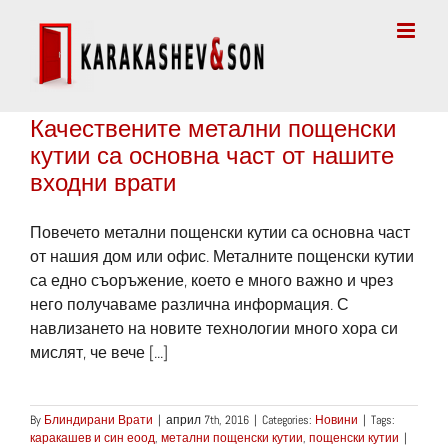
Skip
to
content
Качествените метални пощенски
кутии са основна част от нашите
входни врати
Повечето метални пощенски кутии са основна част
от нашия дом или офис. Металните пощенски кутии
са едно съоръжение, което е много важно и чрез
него получаваме различна информация. С
навлизането на новите технологии много хора си
мислят, че вече [...]
By
Блиндирани Врати
|
април 7th, 2016
|
Categories:
Новини
|
Tags:
каракашев и син еоод
,
метални пощенски кутии
,
пощенски кутии
|