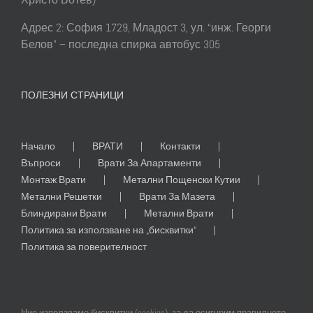
Адрес 2: София 1729, Младост 3, ул. “инж. Георги
Белов” – последна спирка автобус 305
ПОЛЕЗНИ СТРАНИЦИ
Начало
ВРАТИ
Контакти
Въпроси
Врати За Апартаменти
Монтаж Врати
Метални Пощенски Кутии
Метални Решетки
Врати За Мазета
Блиндирани Врати
Метални Врати
Политика за използване на „бисквитки“
Политика за поверителност
Ние използваме бисквитки (cookies), за да осигурим правилното