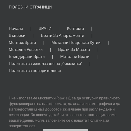
ПОЛЕЗНИ СТРАНИЦИ
Начало
ВРАТИ
Контакти
Въпроси
Врати За Апартаменти
Монтаж Врати
Метални Пощенски Кутии
Метални Решетки
Врати За Мазета
Блиндирани Врати
Метални Врати
Политика за използване на „бисквитки“
Политика за поверителност
Ние използваме бисквитки (cookies), за да осигурим правилното
функциониране на платформата, да анализираме трафика и да
ви предоставим най-доброто изживяване при разглеждане и
резервации. За повече детайли относно това как защитаваме
© Copyright
2026 | All Rights Reserved | Professional Web Design and
вашите данни, моля, запознайте се с нашата Политика за
SEO by
Online Creations Ltd
поверителност.