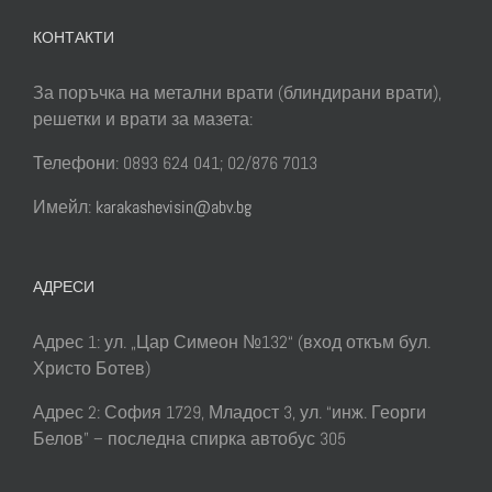
КОНТАКТИ
За поръчка на метални врати (блиндирани врати),
решетки и врати за мазета:
Телефони: 0893 624 041; 02/876 7013
Имейл:
karakashevisin@abv.bg
АДРЕСИ
Адрес 1: ул. „Цар Симеон №132“ (вход откъм бул.
Христо Ботев)
Адрес 2: София 1729, Младост 3, ул. “инж. Георги
Белов” – последна спирка автобус 305