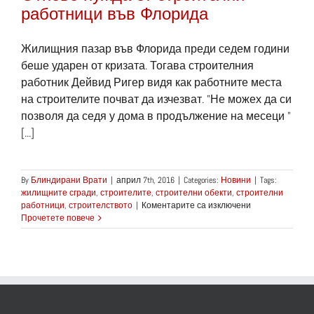
работници във Флорида
Жилищния пазар във Флорида преди седем години
беше ударен от кризата. Тогава строителния
работник Дейвид Ригер видя как работните места
на строителите почват да изчезват. "Не можех да си
позволя да седя у дома в продължение на месеци "
[...]
By
Блиндирани Врати
|
април 7th, 2016
|
Categories:
Новини
|
Tags:
жилищните сгради
,
строителите
,
строителни обекти
,
строителни
за
работници
,
строителството
|
Коментарите са изключени
Отново
Прочетете повече
нужда
от
строителни
работници
във
Флорида