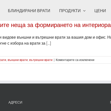
БЛИНДИРАНИ ВРАТИ
ПРОДУКТИ
ЦЕНИ
ните неща за формирането на интериора
и видове външни и вътрешни врати за вашия дом и офис. Н
е с избора на врати за [...]
за
рати
,
външни врати
,
вътрешни врати
|
Коментарите са изключени
Избора
на
врати
е
едно
от
основните
неща
за
АДРЕСИ
формиране
на