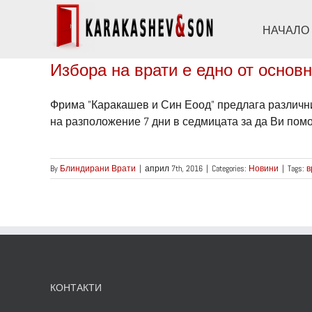
Skip
to
НАЧАЛО
content
Избора на врати е едно от основ
Фрима "Каракашев и Син Еоод" предлага различн
на разположение 7 дни в седмицата за да Ви помогн
By
Блиндирани Врати
|
април 7th, 2016
|
Categories:
Новини
|
Tags:
в
КОНТАКТИ