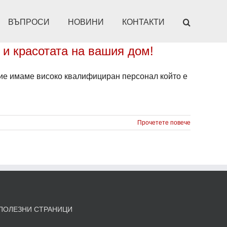
ВЪПРОСИ
НОВИНИ
КОНТАКТИ
 и красотата на вашия дом!
ие имаме високо квалифициран персонал който е
Прочетете повече
ПОЛЕЗНИ СТРАНИЦИ
то