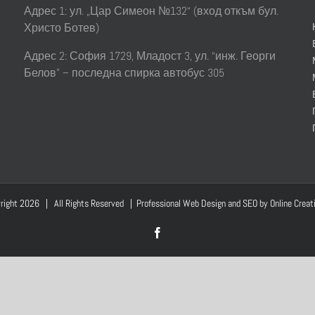
интериора
Адрес 1: ул. „Цар Симеон №132“ (вход откъм бул.
и
Христо Ботев)
красотата
на
Адрес 2: София 1729, Младост 3, ул. “инж. Георги
вашия
дом!
Белов” – последна спирка автобус 305
right
2026 | All Rights Reserved | Professional Web Design and SEO by
Online Creat
Facebook