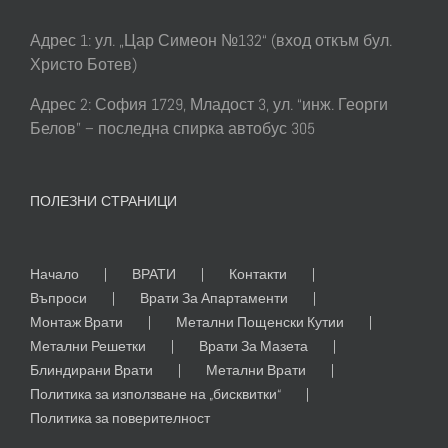
Адрес 1: ул. „Цар Симеон №132“ (вход откъм бул.
Христо Ботев)
Адрес 2: София 1729, Младост 3, ул. “инж. Георги
Белов” – последна спирка автобус 305
ПОЛЕЗНИ СТРАНИЦИ
Начало
ВРАТИ
Контакти
Въпроси
Врати За Апартаменти
Монтаж Врати
Метални Пощенски Кутии
Метални Решетки
Врати За Мазета
Блиндирани Врати
Метални Врати
Политика за използване на „бисквитки“
Политика за поверителност