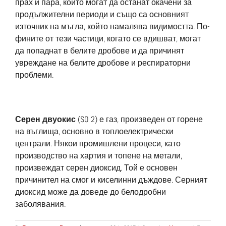
прах и пара, които могат да останат окачени за
продължителни периоди и също са основният
източник на мъгла, който намалява видимостта. По-
фините от тези частици, когато се вдишват, могат
да попаднат в белите дробове и да причинят
увреждане на белите дробове и респираторни
проблеми.
Серен двуокис
(SO 2) е газ, произведен от горене
на въглища, основно в топлоелектрически
централи. Някои промишлени процеси, като
производство на хартия и топене на метали,
произвеждат серен диоксид. Той е основен
причинител на смог и киселинни дъждове. Серният
диоксид може да доведе до белодробни
заболявания.