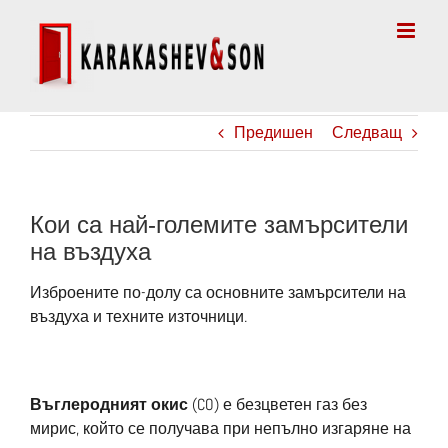
Skip
to
content
Предишен
Следващ
Кои са най-големите замърсители
на въздуха
Изброените по-долу са основните замърсители на
въздуха и техните източници.
Въглеродният окис
(CO) е безцветен газ без
мирис, който се получава при непълно изгаряне на