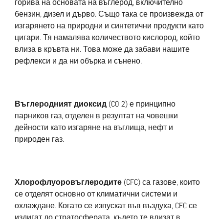
горива на основата на въглерод, включително
бензин, дизел и дърво. Също така се произвежда от
изгарянето на природни и синтетични продукти като
цигари. Тя намалява количеството кислород, който
влиза в кръвта ни. Това може да забави нашите
рефлекси и да ни обърка и сънено.
Въглеродният диоксид
(CO 2) е принципно
парников газ, отделен в резултат на човешки
дейности като изгаряне на въглища, нефт и
природен газ.
Хлорофлуоровъглеродите
(CFC) са газове, които
се отделят основно от климатични системи и
охлаждане. Когато се изпускат във въздуха, CFC се
издигат до стратосферата, където те влизат в