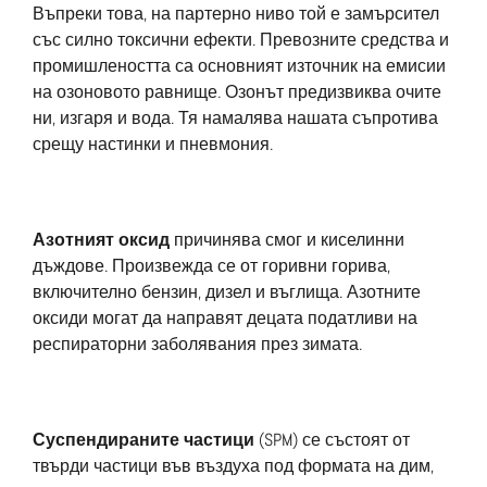
Въпреки това, на партерно ниво той е замърсител
със силно токсични ефекти. Превозните средства и
промишлеността са основният източник на емисии
на озоновото равнище. Озонът предизвиква очите
ни, изгаря и вода. Тя намалява нашата съпротива
срещу настинки и пневмония.
Азотният оксид
причинява смог и киселинни
дъждове. Произвежда се от горивни горива,
включително бензин, дизел и въглища. Азотните
оксиди могат да направят децата податливи на
респираторни заболявания през зимата.
Суспендираните частици
(SPM) се състоят от
твърди частици във въздуха под формата на дим,