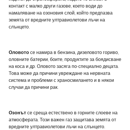
контакт с малко други газове, което води до
намаляване на озоновия слой, който предпазва
земята от вредните ултравиолетови лъчи на
слънцето.
Оловото
се намира в бензина, дизеловото гориво,
оловните батерии, боите, продуктите за боядисване
на коса и др. Оловото засяга по-специално децата.
Това може да причини увреждане на нервната
система и проблеми с храносмилането и в някои
случаи да причини рак.
Озонът
се среща естествено в горните слоеве на
атмосферата. Този важен газ защитава земята от
вредните ултравиолетови лъчи на слънцето.