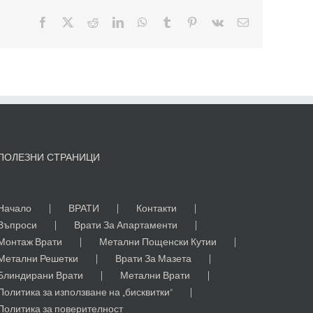
Facebook
X
Reddit
LinkedIn
WhatsApp
Tumblr
Pinterest
Vk
Електронна
поща:
ПОЛЕЗНИ СТРАНИЦИ
Начало
ВРАТИ
Контакти
Въпроси
Врати За Апартаменти
Монтаж Врати
Метални Пощенски Кутии
Метални Решетки
Врати За Мазета
Блиндирани Врати
Метални Врати
Политика за използване на „бисквитки“
Политика за поверителност