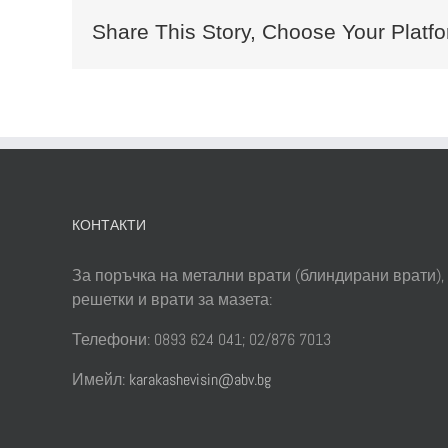
Share This Story, Choose Your Platfo
КОНТАКТИ
За поръчка на метални врати (блиндирани врати),
решетки и врати за мазета:
Телефони: 0893 624 041; 02/876 7013
Имейл:
karakashevisin@abv.bg