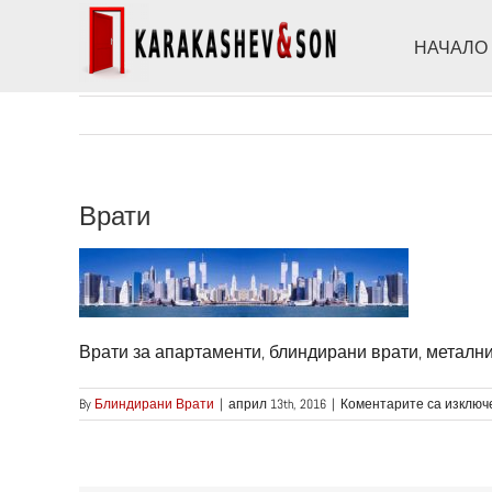
Skip
to
НАЧАЛО
content
Врати
Врати за апартаменти, блиндирани врати, метални
By
Блиндирани Врати
|
април 13th, 2016
|
Коментарите са изключ