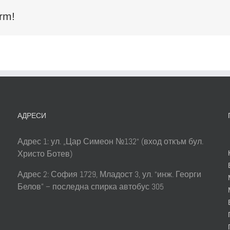
rm!
АДРЕСИ
Адрес 1: ул. „Цар Симеон №132“ (вход откъм бул.
Христо Ботев)
Адрес 2: София 1729, Младост 3, ул. “инж. Георги
Белов” – последна спирка автобус 305