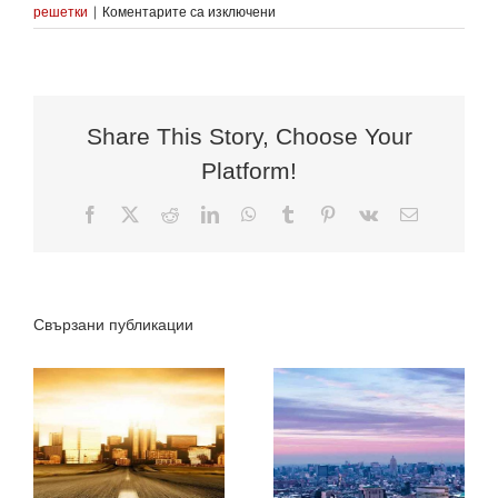
за
решетки
|
Коментарите са изключени
Врати
с
цени
от
200
лв.
Share This Story, Choose Your
Platform!
Facebook
X
Reddit
LinkedIn
WhatsApp
Tumblr
Pinterest
Vk
Електронн
поща:
Свързани публикации
БЛИНДИРАНИ
ВРАТИ НА
и
СВЕТОВНО