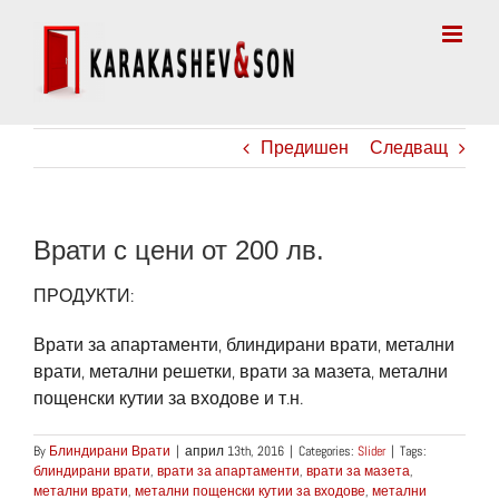
Skip
to
content
Предишен
Следващ
Врати с цени от 200 лв.
ПРОДУКТИ:
Врати за апартаменти, блиндирани врати, метални
врати, метални решетки, врати за мазета, метални
пощенски кутии за входове и т.н.
By
Блиндирани Врати
|
април 13th, 2016
|
Categories:
Slider
|
Tags:
блиндирани врати
,
врати за апартаменти
,
врати за мазета
,
метални врати
,
метални пощенски кутии за входове
,
метални