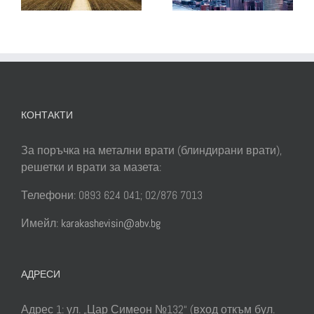
НИВО
о
КОНТАКТИ
За поръчка на метални врати (блиндирани врати),
решетки и врати за мазета:
Телефони: 0893 624 041; 02/876 7013
Имейл:
karakashevisin@abv.bg
АДРЕСИ
Адрес 1: ул. „Цар Симеон №132“ (вход откъм бул.