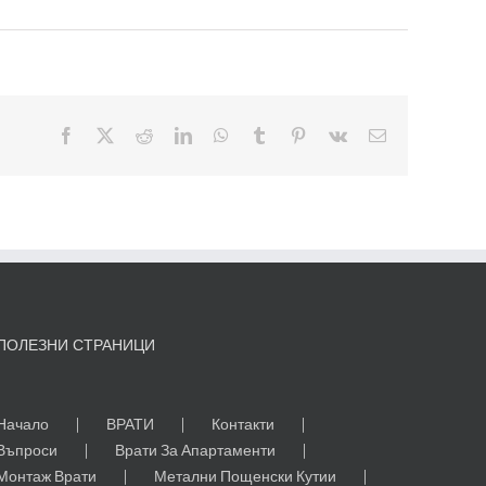
Facebook
X
Reddit
LinkedIn
WhatsApp
Tumblr
Pinterest
Vk
Електронна
поща:
ПОЛЕЗНИ СТРАНИЦИ
Начало
ВРАТИ
Контакти
Въпроси
Врати За Апартаменти
Монтаж Врати
Метални Пощенски Кутии