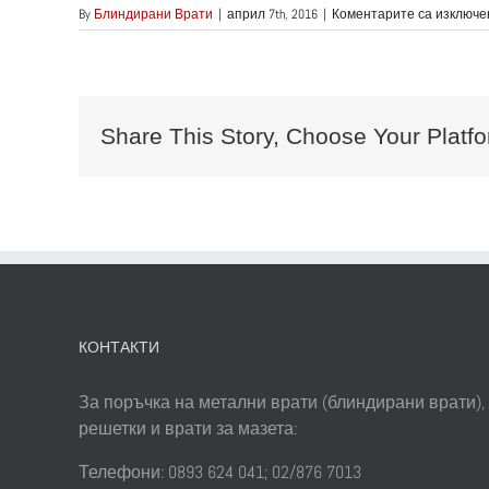
By
Блиндирани Врати
|
април 7th, 2016
|
Коментарите са изключе
Share This Story, Choose Your Platfo
КОНТАКТИ
За поръчка на метални врати (блиндирани врати),
решетки и врати за мазета:
Телефони: 0893 624 041; 02/876 7013