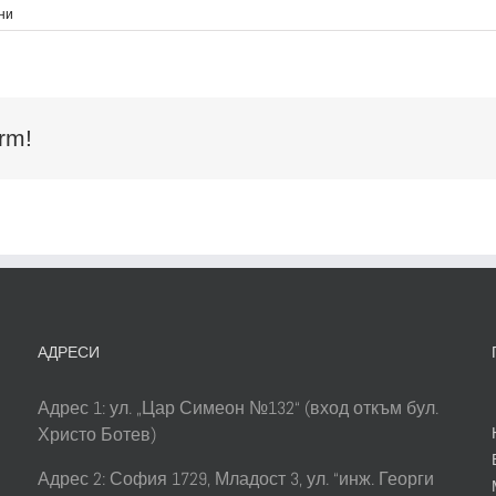
за
ни
news_39
rm!
АДРЕСИ
Адрес 1: ул. „Цар Симеон №132“ (вход откъм бул.
Христо Ботев)
Адрес 2: София 1729, Младост 3, ул. “инж. Георги