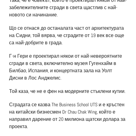
Така, че е човекът, който е проектирал някои от най-
забележителните сгради в света щастлив с най-
новото си начинание.
Що се отнася до останалата част от архитектурата
на Сидни, той вярва, че сградите от 19 век все още
са най-добрите в града.
Г-н Гери е проектирал някои от най-невероятните
сгради в света, включително музея Гугенхайм в
Билбао, Испания, и концертната зала на Уолт
Дисни в Лос Анджелис.
Той каза, че не е фен на модерните стъклени кутии.
Сградата се казва The Business School UTS и е кръстен
на китайски бизнесмен Dr Chau Chak Wing, който е
направил дарение от 20 милиона щатски долара за
проекта.