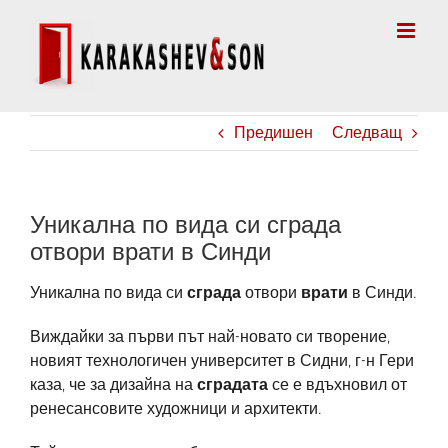
Skip
to
content
Предишен
Следващ
Уникална по вида си сграда
отвори врати в Синди
Уникална по вида си
сграда
отвори
врати
в Синди.
Виждайки за първи път най-новато си творение,
новият технологичен университет в Сидни, г-н Гери
каза, че за дизайна на
сградата
се е вдъхновил от
ренесансовите художници и архитекти.