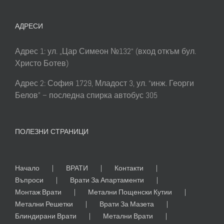
АДРЕСИ
Адрес 1: ул. „Цар Симеон №132“ (вход откъм бул.
Христо Ботев)
Адрес 2: София 1729, Младост 3, ул. “инж. Георги
Белов” – последна спирка автобус 305
ПОЛЕЗНИ СТРАНИЦИ
Начало
ВРАТИ
Контакти
Въпроси
Врати За Апартаменти
Монтаж Врати
Метални Пощенски Кутии
Метални Решетки
Врати За Мазета
Блиндирани Врати
Метални Врати