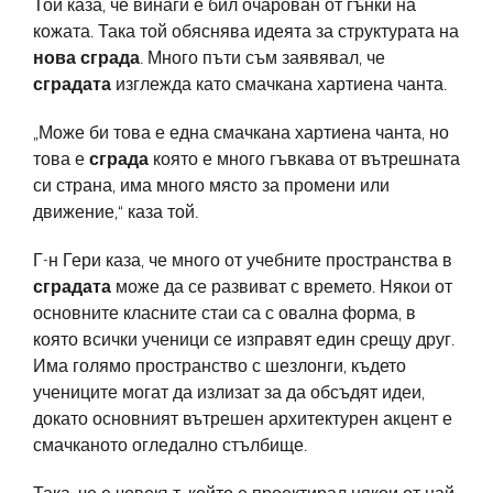
Той каза, че винаги е бил очарован от гънки на
кожата. Така той обяснява идеята за структурата на
нова сграда
. Много пъти съм заявявал, че
сградата
изглежда като смачкана хартиена чанта.
„Може би това е една смачкана хартиена чанта, но
това е
сграда
която е много гъвкава от вътрешната
си страна, има много място за промени или
движение,“ каза той.
Г-н Гери каза, че много от учебните пространства в
сградата
може да се развиват с времето. Някои от
основните класните стаи са с овална форма, в
която всички ученици се изправят един срещу друг.
Има голямо пространство с шезлонги, където
учениците могат да излизат за да обсъдят идеи,
докато основният вътрешен архитектурен акцент е
смачканото огледално стълбище.