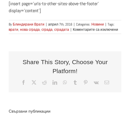
[insert page=’urls-to-other-sites-above-the-footer’
display=’content’]
By
Блиндирани Врати
|
април 7th, 2016
|
Categories:
Новини
|
Tags:
за
врати
,
нова сграда
,
сграда
,
сградата
|
Коментарите са изключени
Уникал
по
вида
си
сграда
отвори
Share This Story, Choose Your
врати
Platform!
в
Синди
Facebook
X
Reddit
LinkedIn
WhatsApp
Tumblr
Pinterest
Vk
Електронн
поща:
През
Свързани публикации
Каква
2022
е
година