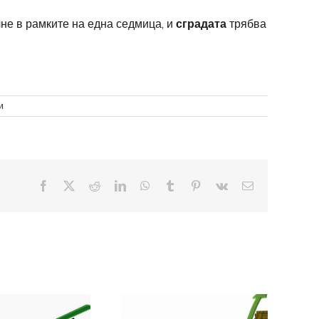
не в рамките на една седмица, и
сградата
трябва
за
и
Семейната
църква
Heritage
изгражда
нова
модерна
Facebook
X
Reddit
LinkedIn
WhatsApp
Tumblr
Pinterest
Vk
Електронна
църковна
поща:
сграда