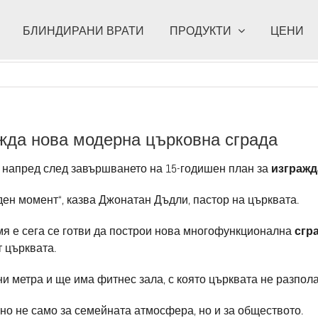
БЛИНДИРАНИ ВРАТИ
ПРОДУКТИ
ЦЕНИ
ажда нова модерна църковна сграда
а напред след завършването на 15-годишен план за
изгражд
ден момент“, казва Джонатан Дъдли, пастор на църквата.
мя е сега се готви да построи нова многофункционална
сгр
т църквата.
и метра и ще има фитнес зала, с която църквата не разпола
но не само за семейната атмосфера, но и за обществото.