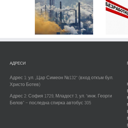
Статистически
е
 са най-
данни на
ма
лемите
безработицата
вече
сители на
в България за
бота
ъздуха
2017
лгарските
роители!
АДРЕСИ
Адрес 1: ул. „Цар Симеон №132“ (вход откъм бул.
Христо Ботев)
Адрес 2: София 1729, Младост 3, ул. “инж. Георги
Белов” – последна спирка автобус 305