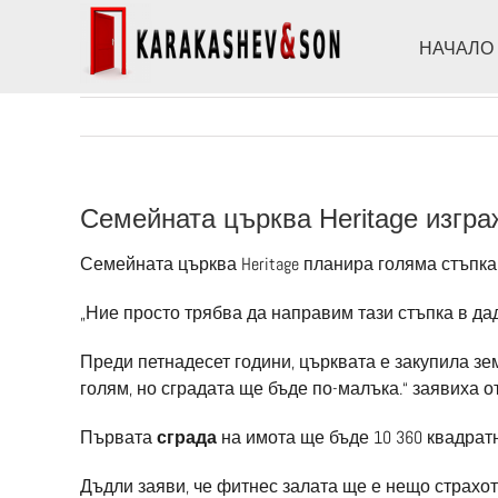
Skip
to
НАЧАЛО
content
Семейната църква Heritage изгр
Семейната църква Heritage планира голяма стъпк
„Ние просто трябва да направим тази стъпка в да
Преди петнадесет години, църквата е закупила зе
голям, но сградата ще бъде по-малъка.“ заявиха о
Първата
сграда
на имота ще бъде 10 360 квадратн
Дъдли заяви, че фитнес залата ще е нещо страхот