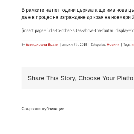
В рамките на пет години църквата ще има нова ц
да е в процес на изграждане до края на ноември 2
[insert page=’urls-to-other-sites-above-the-footer’ display=’
By
Блиндирани Врати
|
април 7th, 2016
|
Categories:
Новини
|
Tags:
и
Share This Story, Choose Your Platfo
Свързани публикации
Пр
Каква
20
е
го