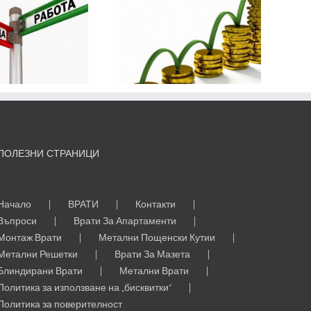
Най-
печелившите
компании в
България
ПОЛЕЗНИ СТРАНИЦИ
Начало
ВРАТИ
Контакти
Въпроси
Врати За Апартаменти
Монтаж Врати
Метални Пощенски Кутии
Метални Решетки
Врати За Мазета
Блиндирани Врати
Метални Врати
Политика за използване на „бисквитки“
Политика за поверителност