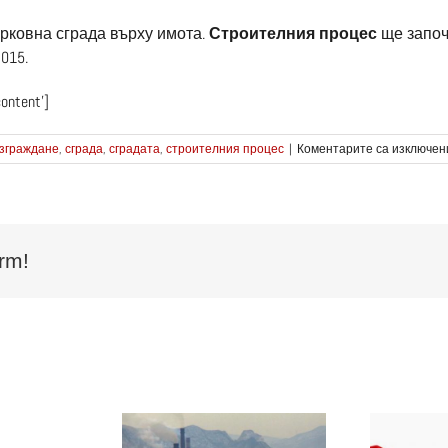
ърковна сграда върху имота.
Строителния процес
ще започ
015.
content’]
зграждане
,
сграда
,
сградата
,
строителния процес
|
Коментарите са изключен
rm!
ез
22
дина