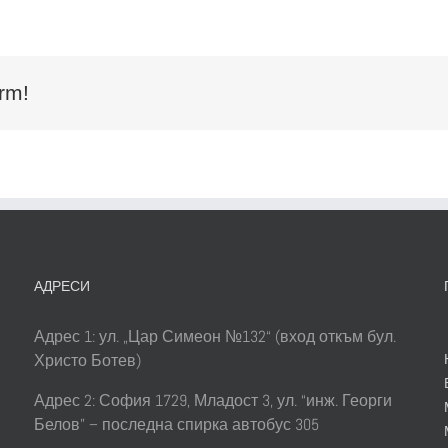
rm!
АДРЕСИ
Адрес 1: ул. „Цар Симеон №132“ (вход откъм бул.
Христо Ботев)
Адрес 2: София 1729, Младост 3, ул. “инж. Георги
Белов” – последна спирка автобус 305