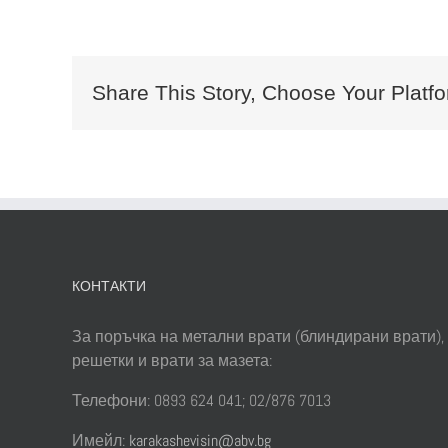
Share This Story, Choose Your Platfo
КОНТАКТИ
За поръчка на метални врати (блиндирани врати),
решетки и врати за мазета:
Телефони: 0893 624 041; 02/876 7013
Имейл:
karakashevisin@abv.bg