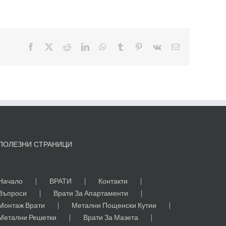
Facebook
X
Reddit
LinkedIn
WhatsApp
Tumblr
Pinterest
Vk
Електронна
поща:
ПОЛЕЗНИ СТРАНИЦИ
Начало
ВРАТИ
Контакти
Въпроси
Врати За Апартаменти
Монтаж Врати
Метални Пощенски Кутии
Метални Решетки
Врати За Мазета