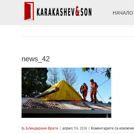
Skip
to
НАЧАЛО
content
news_42
By
Блиндирани Врати
|
април 7th, 2016
|
Коментарите са изключе