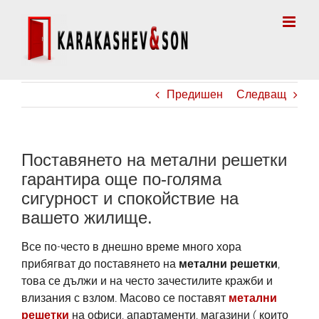
Skip
to
content
Предишен
Следващ
Поставянето на метални решетки
гарантира още по-голяма
сигурност и спокойствие на
вашето жилище.
Все по-често в днешно време много хора
прибягват до поставянето на
метални решетки
,
това се дължи и на често зачестилите кражби и
влизания с взлом. Масово се поставят
метални
решетки
на офиси, апартаменти, магазини ( които