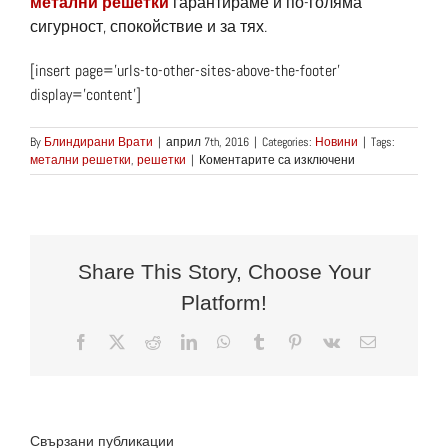
метални решетки
гарантираме и по-голяма
сигурност, спокойствие и за тях.
[insert page=’urls-to-other-sites-above-the-footer’
display=’content’]
By
Блиндирани Врати
|
април 7th, 2016
|
Categories:
Новини
|
Tags:
за
метални решетки
,
решетки
|
Коментарите са изключени
Поставянето
на
метални
решетки
гарантира
още
Share This Story, Choose Your
по-
Platform!
голяма
сигурност
и
Facebook
X
Reddit
LinkedIn
WhatsApp
Tumblr
Pinterest
Vk
Електронн
поща:
спокойствие
на
вашето
жилище.
През
Свързани публикации