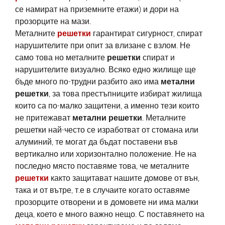
се намират на приземните етажи) и дори на
прозорците на мази.
Металните
решетки
гарантират сигурност, спират
нарушителите при опит за влизане с взлом. Не
само това но металните
решетки
спират и
нарушителите визуално. Всяко едно жилище ще
бъде много по-трудни разбито ако има
метални
решетки
, за това престъпниците избират жилища
които са по-малко защитени, а именно тези които
не притежават
метални решетки
. Металните
решетки най-често се изработват от стомана или
алуминий, те могат да бъдат поставени във
вертикално или хоризонтално положение. Не на
последно място поставяме това, че металните
решетки
както защитават нашите домове от вън,
така и от вътре, т.е в случаите когато оставяме
прозорците отворени и в домовете ни има малки
деца, което е много важно нещо. С поставянето на