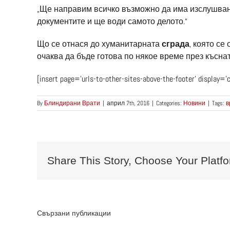
„Ще направим всичко възможно да има изслушване
документите и ще води самото делото.“
Що се отнася до хуманитарната
сграда
, която се
очаква да бъде готова по някое време през къснат
[insert page=’urls-to-other-sites-above-the-footer’ display=’
By
Блиндирани Врати
|
април 7th, 2016
|
Categories:
Новини
|
Tags:
в
Share This Story, Choose Your Platfo
Свързани публикации
Пр