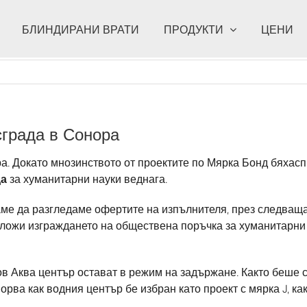
БЛИНДИРАНИ ВРАТИ
ПРОДУКТИ
ЦЕНИ
сграда в Сонора
а. Докато мнозинството от проектите по Мярка Бонд бяхасп
да
за хуманитарни науки веднага.
ваме да разгледаме офертите на изпълнителя, през следваща
ъзложи изграждането на обществена поръчка за хуманитарни
в Аква център остават в режим на задържане. Както беше с
порва как водния център бе избран като проект с мярка J, ка