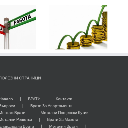
Най-
печелившите
компании в
България
ПОЛЕЗНИ СТРАНИЦИ
Начало
ВРАТИ
Контакти
Въпроси
Врати За Апартаменти
Монтаж Врати
Метални Пощенски Кутии
Метални Решетки
Врати За Мазета
Блиндирани Врати
Метални Врати