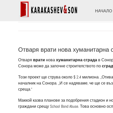
Skip
to
НАЧАЛО
content
Отваря врати нова хуманитарна 
Отваря
врати
нова
хуманитарна сграда
в Сонор
Сонора може да започне строителството по
сгра
Този проект ще струва около $ 2.4 милиона. „Оти
началник на Сонора. „И се надяваме, че ще се в
среща.“
Маккой казва планове за подобрения стадион и но
граждани срещу School Bond Abuse. Това основно ос