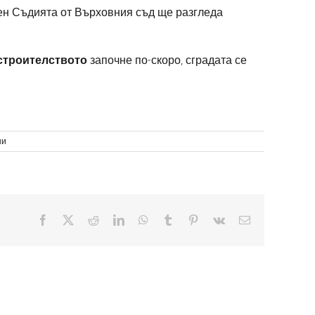
тен Съдията от Върховния съд ще разгледа
строителството
започне по-скоро, сградата се
за
ни
Отваря
врати
нова
хуманитарна
сграда
в
Facebook
X
Reddit
LinkedIn
WhatsApp
Tumblr
Pinterest
Vk
Електронна
Сонора
поща: