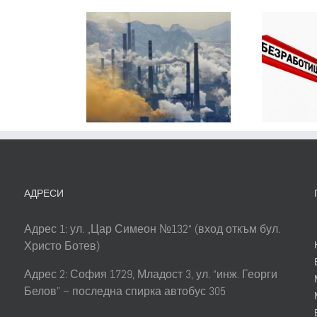
22
дина
Статистически
е
 са най-
данни на
ма
лемите
безработицата
вече
сители на
в България за
бота
ъздуха
2017
лгарските
роители!
АДРЕСИ
Адрес 1: ул. „Цар Симеон №132“ (вход откъм бул.
Христо Ботев)
Адрес 2: София 1729, Младост 3, ул. “инж. Георги
Белов” – последна спирка автобус 305