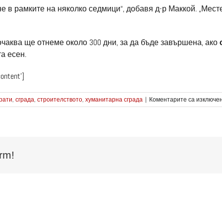
 в рамките на няколко седмици“, добавя д-р Маккой. „Мес
 очаква ще отнеме около 300 дни, за да бъде завършена, ако
а есен.
content’]
рати
,
сграда
,
строителството
,
хуманитарна сграда
|
Коментарите са изключе
rm!
ез