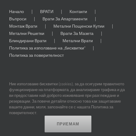
Начало
ВРАТИ
Контакти
Въпроси
Врати За Апартаменти
Монтаж Врати
Метални Пощенски Кутии
Метални Решетки
Врати За Мазета
Блиндирани Врати
Метални Врати
Политика за използване на „бисквитки“
Политика за поверителност
Ние използваме бисквитки (cookies), за да осигурим правилното
функциониране на платформата, да анализираме трафика и да
ви предоставим най-доброто изживяване при разглеждане и
резервации. За повече детайли относно това как защитаваме
© Copyright
2026 | All Rights Reserved | Professional Web Design and
вашите данни, моля, запознайте се с нашата Политика за
SEO by
Online Creations Ltd
поверителност.
ПРИЕМАМ
Facebook