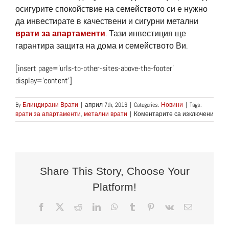
осигурите спокойствие на семейството си е нужно
да инвестирате в качествени и сигурни метални
врати за апартаменти
. Тази инвестиция ще
гарантира защита на дома и семейството Ви.
[insert page=’urls-to-other-sites-above-the-footer’
display=’content’]
By
Блиндирани Врати
|
април 7th, 2016
|
Categories:
Новини
|
Tags:
за
врати за апартаменти
,
метални врати
|
Коментарите са изключени
Поку
на
здрав
сигу
и
стаб
Share This Story, Choose Your
мета
Platform!
врат
за
апар
Facebook
X
Reddit
LinkedIn
WhatsApp
Tumblr
Pinterest
Vk
Електронн
поща:
е
важн