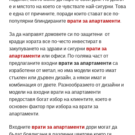
е и мястото на което се чувствате най-сигурни. Това
е една от причините, поради които стават все по-
популярни блиндираните
врати за апартаменти
.
За да направят домовете си по-защитени от
крадци хората все по-често инвестират в
закупуването на здрави и сигурни
врати за
апартаменти
или офиси. По-голяма част от
предлаганите входни
врати за апартаменти
са
изработени от метал, но има модели които имат
стъклен или дървен дизайн, а някои имат и
комбинация от двете. Разнообразието от дизайни и
модели на входни врати на апартаменти
предоставя богат избор на клиентите, което е
основен фактор при избора на врати за
апартаменти.
Входните
врати за апартаменти
дори могат да
бъдат боядисани в различни цветове което ги