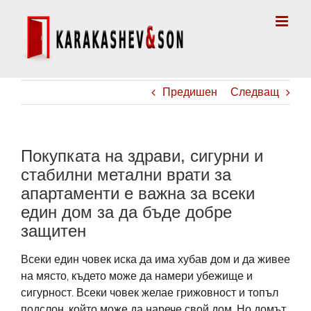
Skip
to
content
Предишен
Следващ
Покупката на здрави, сигурни и
стабилни метални врати за
апартаменти е важна за всеки
един дом за да бъде добре
защитен
Всеки един човек иска да има хубав дом и да живее
на място, където може да намери убежище и
сигурност. Всеки човек желае грижовност и топъл
подслон, който може да нарече свой дом. Но домът