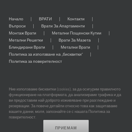
Начало
ВРАТИ
Контакти
Въпроси
Врати За Апартаменти
Монтаж Врати
Метални Пощенски Кутии
Метални Решетки
Врати За Мазета
Блиндирани Врати
Метални Врати
Политика за използване на „бисквитки“
Политика за поверителност
Ние използваме бисквитки (cookies), за да осигурим правилното
функциониране на платформата, да анализираме трафика и да
ви предоставим най-доброто изживяване при разглеждане и
резервации. За повече детайли относно това как защитаваме
© Copyright
2026 | All Rights Reserved | Professional Web Design and
вашите данни, моля, запознайте се с нашата Политика за
SEO by
Online Creations Ltd
поверителност.
ПРИЕМАМ
Facebook