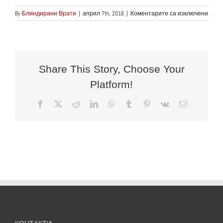
за
By
Блиндирани Врати
|
април 7th, 2016
|
Коментарите са изключени
news_
(2)
Share This Story, Choose Your
Platform!
Facebook
X
Reddit
LinkedIn
WhatsApp
Tumblr
Pinterest
Vk
Електронн
поща: