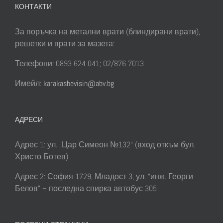
КОНТАКТИ
За поръчка на метални врати (блиндирани врати),
решетки и врати за мазета:
Телефони: 0893 624 041; 02/876 7013
Имейл:
karakashevisin@abv.bg
АДРЕСИ
Адрес 1: ул. „Цар Симеон №132“ (вход откъм бул.
Христо Ботев)
Адрес 2: София 1729, Младост 3, ул. “инж. Георги
Белов” – последна спирка автобус 305