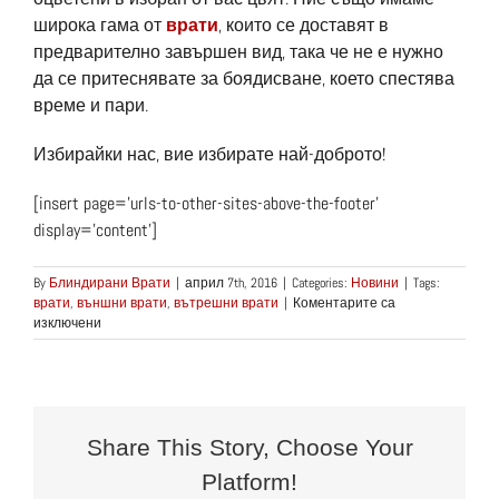
широка гама от
врати
, които се доставят в
предварително завършен вид, така че не е нужно
да се притеснявате за боядисване, което спестява
време и пари.
Избирайки нас, вие избирате най-доброто!
[insert page=’urls-to-other-sites-above-the-footer’
display=’content’]
By
Блиндирани Врати
|
април 7th, 2016
|
Categories:
Новини
|
Tags:
врати
,
външни врати
,
вътрешни врати
|
Коментарите са
за
изключени
Избора
на
врати
е
едно
от
Share This Story, Choose Your
основните
Platform!
неща