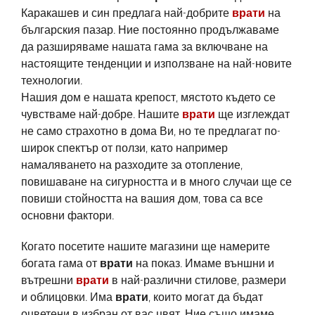
Каракашев и син предлага най-добрите
врати
на
българския пазар. Ние постоянно продължаваме
да разширяваме нашата гама за включване на
настоящите тенденции и използване на най-новите
технологии.
Нашия дом е нашата крепост, мястото където се
чувстваме най-добре. Нашите
врати
ще изглеждат
не само страхотно в дома Ви, но те предлагат по-
широк спектър от ползи, като например
намаляването на разходите за отопление,
повишаване на сигурността и в много случаи ще се
повиши стойността на вашия дом, това са все
основни фактори.
Когато посетите нашите магазини ще намерите
богата гама от
врати
на показ. Имаме външни и
вътрешни
врати
в най-различни стилове, размери
и облицовки. Има
врати
, които могат да бъдат
оцветени в избран от вас цвят. Ние също имаме