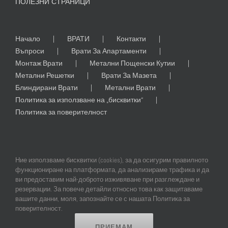
ПОЛЕЗНИ СТРАНИЦИ
Начало
ВРАТИ
Контакти
Въпроси
Врати За Апартаменти
Монтаж Врати
Метални Пощенски Кутии
Метални Решетки
Врати За Мазета
Блиндирани Врати
Метални Врати
Политика за използване на „бисквитки“
Политика за поверителност
Ние използваме бисквитки (cookies), за да осигурим правилното
функциониране на платформата, да анализираме трафика и да
ви предоставим най-доброто изживяване при разглеждане и
резервации. За повече детайли относно това как защитаваме
© Copyright
2026 | All Rights Reserved | Professional Web Design and
вашите данни, моля, запознайте се с нашата Политика за
SEO by
Online Creations Ltd
поверителност.
ПРИЕМАМ