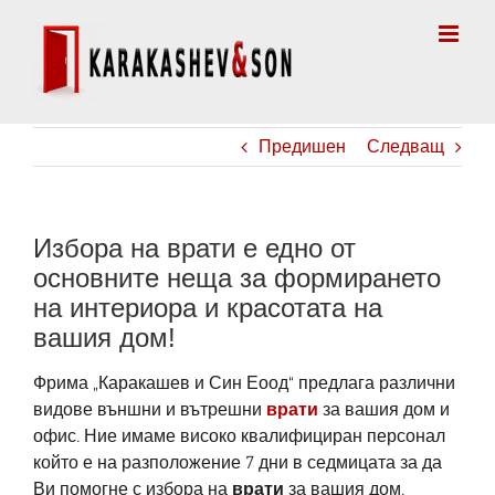
Skip
to
content
Предишен
Следващ
Избора на врати е едно от
основните неща за формирането
на интериора и красотата на
вашия дом!
Фрима „Каракашев и Син Еоод“ предлага различни
видове външни и вътрешни
врати
за вашия дом и
офис. Ние имаме високо квалифициран персонал
който е на разположение 7 дни в седмицата за да
Ви помогне с избора на
врати
за вашия дом.