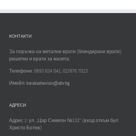
врата
българскит
строители!
КОНТАКТИ
За поръчка на метални врати (блиндирани врати),
решетки и врати за мазета:
Телефони: 0893 624 041; 02/876 7013
Имейл:
karakashevisin@abv.bg
АДРЕСИ
Адрес 1: ул. „Цар Симеон №132“ (вход откъм бул.
Христо Ботев)