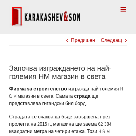
Skip
to
content
Предишен
Следващ
Започва изграждането на най-
големия НM магазин в света
Фирма за строителство
изгражда най-големия H
& M магазин в света. Самата
сграда
ще
представлява гигандски бил борд.
Сградата се очаква да бъде завършена през
пролетта на 2015 г., магазина ще заема 62 394
квадратни метра на четири етажа. Този H & M