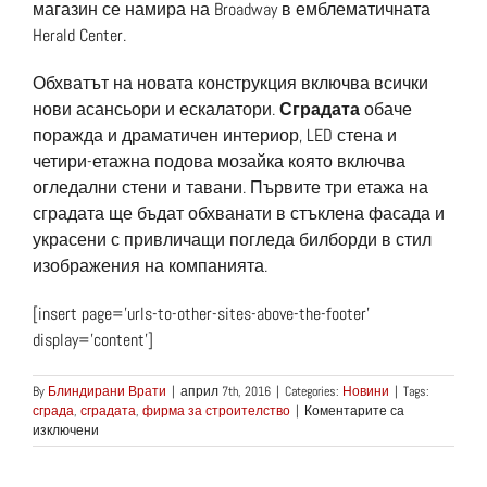
магазин се намира на Broadway в емблематичната
Herald Center.
Обхватът на новата конструкция включва всички
нови асансьори и ескалатори.
Сградата
обаче
поражда и драматичен интериор, LED стена и
четири-етажна подова мозайка която включва
огледални стени и тавани. Първите три етажа на
сградата ще бъдат обхванати в стъклена фасада и
украсени с привличащи погледа билборди в стил
изображения на компанията.
[insert page=’urls-to-other-sites-above-the-footer’
display=’content’]
By
Блиндирани Врати
|
април 7th, 2016
|
Categories:
Новини
|
Tags:
сграда
,
сградата
,
фирма за строителство
|
Коментарите са
за
изключени
Започва
изграждането