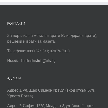
КОНТАКТИ
За поръчка на метални врати (блиндирани врати),
решетки и врати за мазета:
Телефони: 0893 624 041; 02/876 7013
Имейл:
karakashevisin@abv.bg
АДРЕСИ
Адрес 1: ул. „Цар Симеон №132“ (вход откъм бул.
Христо Ботев)
Адрес 2: София 1729, Младост 3, ул. “инж. Георги