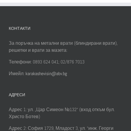
КОНТАКТИ
За поръчка на метални врати (блиндирани врати),
решетки и врати за мазета:
Телефони: 0893 624 041; 02/876 7013
Имейл:
karakashevisin@abv.bg
АДРЕСИ
Адрес 1: ул. „Цар Симеон №132“ (вход откъм бул.
Христо Ботев)
Адрес 2: София 1729, Младост 3, ул. “инж. Георги