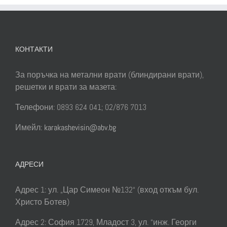
КОНТАКТИ
За поръчка на метални врати (блиндирани врати),
решетки и врати за мазета:
Телефони: 0893 624 041; 02/876 7013
Имейл:
karakashevisin@abv.bg
АДРЕСИ
Адрес 1: ул. „Цар Симеон №132“ (вход откъм бул.
Христо Ботев)
Адрес 2: София 1729, Младост 3, ул. “инж. Георги