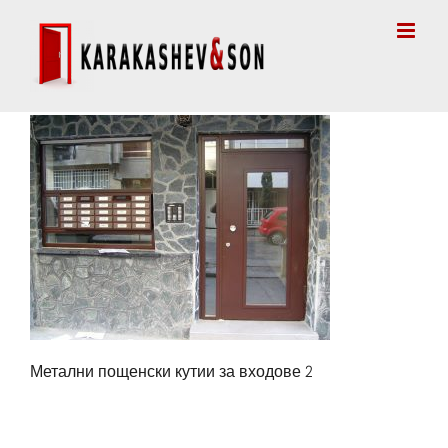
Skip
to
content
Метални пощенски кутии за входове 2