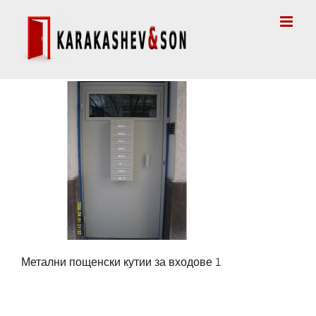
Skip
to
content
Метални пощенски кутии за входове 1