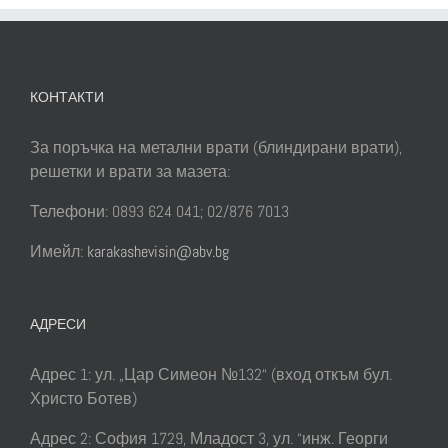
КОНТАКТИ
За поръчка на метални врати (блиндирани врати),
решетки и врати за мазета:
Телефони: 0893 624 041; 02/876 7013
Имейл:
karakashevisin@abv.bg
АДРЕСИ
Адрес 1: ул. „Цар Симеон №132“ (вход откъм бул.
Христо Ботев)
Адрес 2: София 1729, Младост 3, ул. “инж. Георги