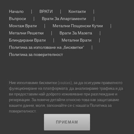
Начало
ВРАТИ
Контакти
Въпроси
Врати За Апартаменти
Монтаж Врати
Метални Пощенски Кутии
Метални Решетки
Врати За Мазета
Блиндирани Врати
Метални Врати
Политика за използване на „бисквитки“
Политика за поверителност
Ние използваме бисквитки (cookies), за да осигурим правилното
функциониране на платформата, да анализираме трафика и да
ви предоставим най-доброто изживяване при разглеждане и
резервации. За повече детайли относно това как защитаваме
© Copyright
2026 | All Rights Reserved | Professional Web Design and
вашите данни, моля, запознайте се с нашата Политика за
SEO by
Online Creations Ltd
поверителност.
ПРИЕМАМ
Facebook