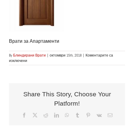
Врати за Апартаменти
By
Блиндирани Врати
|
октомври 15th, 2018
|
Коментарите са
за
изключени
Врати
за
Апартаменти
Share This Story, Choose Your
Platform!
Facebook
X
Reddit
LinkedIn
WhatsApp
Tumblr
Pinterest
Vk
Електронн
поща: