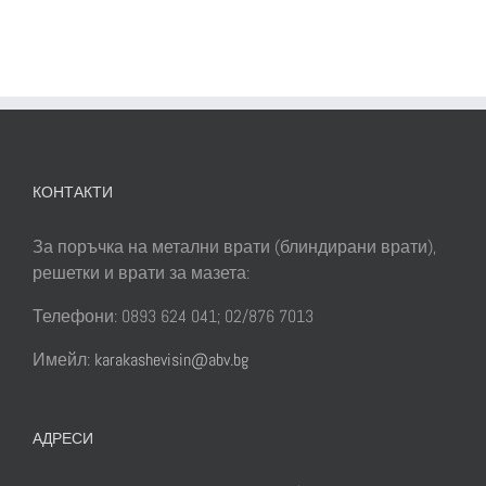
КОНТАКТИ
За поръчка на метални врати (блиндирани врати),
решетки и врати за мазета:
Телефони: 0893 624 041; 02/876 7013
Имейл:
karakashevisin@abv.bg
АДРЕСИ