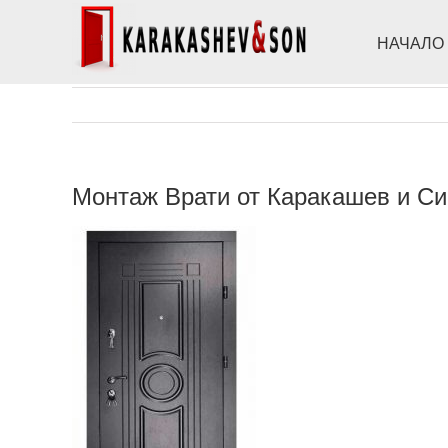
Skip
to
НАЧАЛО
content
Монтаж Врати от Каракашев и С