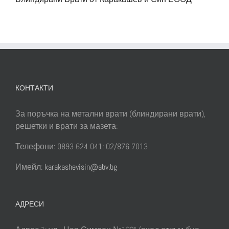
КОНТАКТИ
За поръчка на метални врати (блиндирани врати),
решетки и врати за мазета:
Телефони: 0893 624 041; 02/876 7013
Имейл:
karakashevisin@abv.bg
АДРЕСИ