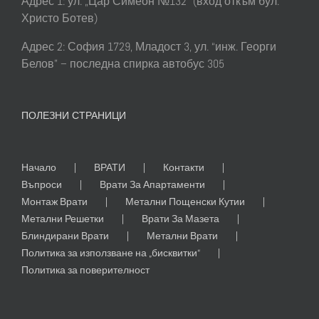
Адрес 1: ул. „Цар Симеон №132“ (вход откъм бул.
Христо Ботев)
Адрес 2: София 1729, Младост 3, ул. “инж. Георги
Белов” – последна спирка автобус 305
ПОЛЕЗНИ СТРАНИЦИ
Начало
ВРАТИ
Контакти
Въпроси
Врати За Апартаменти
Монтаж Врати
Метални Пощенски Кутии
Метални Решетки
Врати За Мазета
Блиндирани Врати
Метални Врати
Политика за използване на „бисквитки“
Политика за поверителност